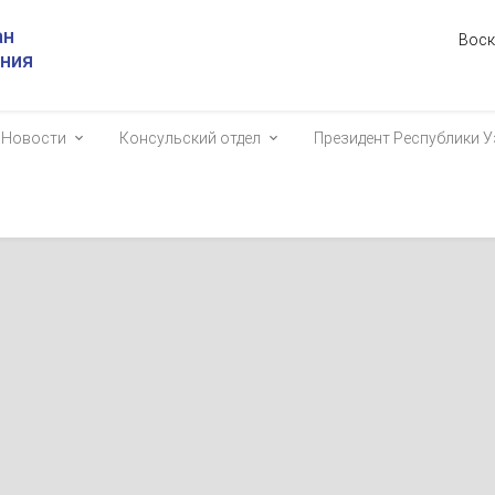
ан
Воск
ания
Новости
Консульский отдел
Президент Республики У