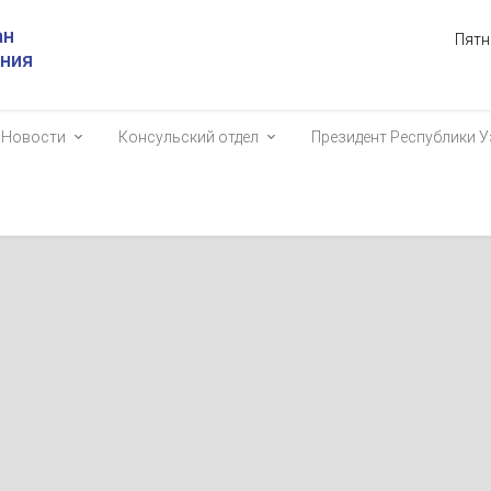
ан
Пятн
ания
Новости
Консульский отдел
Президент Республики У