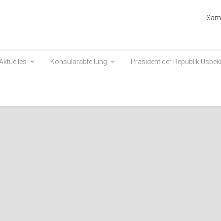
Sams
Aktuelles
Konsularabteilung
Präsident der Republik Usbek
 zwischen der zentralen Wahlkommission Usbekistans und dem
r der Bundesrepublik Deutschland
5861
auf Initiative der Botschaft eine Videokonferenz zwischen der zentralen
sbekistans und dem Bundeswahlleiter der Bundesrepublik Deutschland orga
ei der Organisation und Durchführung von Wahlen auszutauschen und die Fr
eraler Zusammenarbeit zu erörtern.