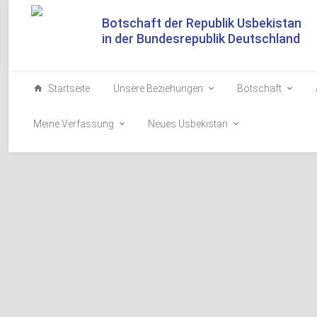
Botschaft der Republik Usbekistan
in der Bundesrepublik Deutschland
Startseite
Unsere Beziehungen
Botschaft
Meine Verfassung
Neues Usbekistan
Videokonferenz
Bundeswahlleite
2021-05-27
Am 27. Mai wurde 
Wahlkommission U
um Erfahrungen b
Entwicklung bilat