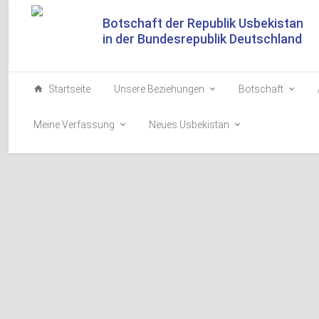
Botschaft der Republik Usbekistan
in der Bundesrepublik Deutschland
Startseite
Unsere Beziehungen
Botschaft
Meine Verfassung
Neues Usbekistan
Botschafter Nabijon Ka
Stellvertretender Vors
Bundestagsfraktion Dr