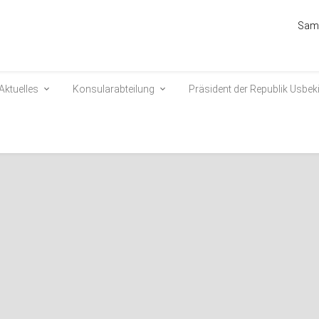
Sams
Aktuelles
Konsularabteilung
Präsident der Republik Usbek
simov traf sich mit dem
itzender der CDU/CSU-
. Johann David Wadephul