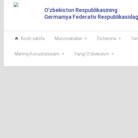
O'zbekiston Respublikasining
Germaniya Federativ Respublikasidagi
Bosh sahifa
Munosabatlar
Elchixona
Yan
Mening Konustutsiyam
Yangi O‘zbekiston
O‘zbekiston Respublikas
Mirziyoyevning Birlashga
o‘zgarishi bo‘yicha kon