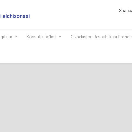
Shanba
 elchixonasi
giliklar
Konsullik bo'limi
O'zbekiston Respublikasi Prezide
i Prezidenti Shavkat
n Millatlar Tashkilotining Iq
ferensiyasi (COP 29)dagi nut