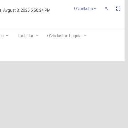
Пе
O'zbekcha
Переключит
, Avgust 8, 2026 5:58:24 PM
По
Поиск
эк
nti
Tadbirlar
O'zbekiston haqida
Saylovchilar ro`yxatiga kiritish
lim
Elektron navbat
qi
e-visa.gov.uz