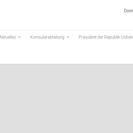
Donn
Aktuelles
Konsularabteilung
Präsident der Republik Usbek
 Usbekistans in die USA
 den USA angekommen.