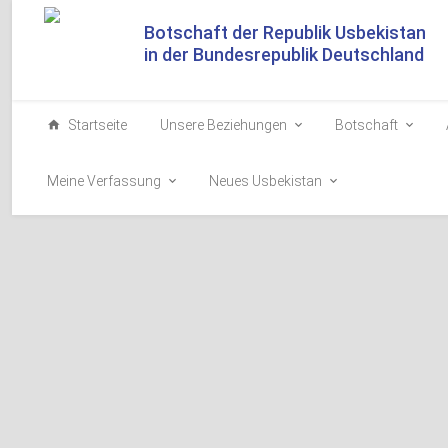
Botschaft der Republik Usbekistan
in der Bundesrepublik Deutschland
Startseite
Unsere Beziehungen
Botschaft
Meine Verfassung
Neues Usbekistan
Besuch des Präsidenten
Am 17.September ist Präsident Usbekistans in New York in