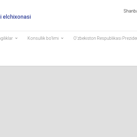
Shanba
 elchixonasi
giliklar
Konsullik bo'limi
O'zbekiston Respublikasi Prezide
YEV
identi Finlyandiya Prezidenti bilan uchrashuv o‘tkazdi
2980
‘lib o‘tayotgan COP29 sammiti doirasida O‘zbekiston Respublikasi Prez
ev Finlyandiya Prezidenti Aleksandr Stubb bilan uchrashuv o‘tkazdi.