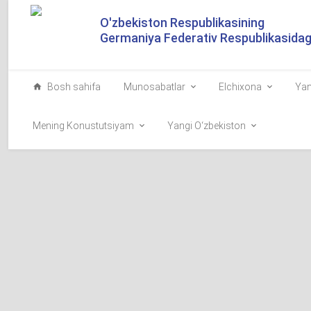
O'zbekiston Respublikasining
Germaniya Federativ Respublikasidagi
Bosh sahifa
Munosabatlar
Elchixona
Yan
Mening Konustutsiyam
Yangi O‘zbekiston
SHAVKAT MIRZIYO
SEARCHED FOR:
O‘zbekiston Prez
2024-11-12
Boku shahrida bo
Shavkat Mirziyoy