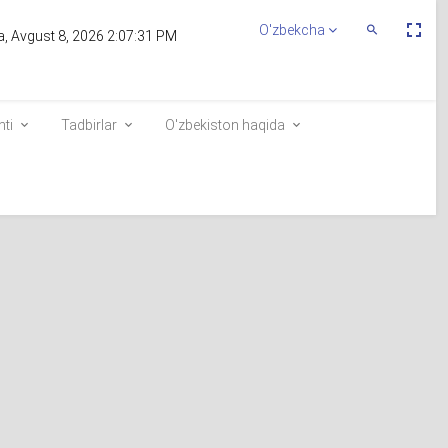
Пе
O'zbekcha
Переключит
, Avgust 8, 2026 2:07:31 PM
По
Поиск
эк
nti
Tadbirlar
O'zbekiston haqida
identi