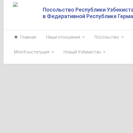
Посольство Республики Узбекист
в Федеративной Республике Герм
Главная
Наши отношения
Посольство
Моя Kонституция
Новый Узбекистан
SHAVKAT MIRZIYO
SEARCHED FOR:
Президент Узбе
Германия»
2023-10-01
29 сентября в 