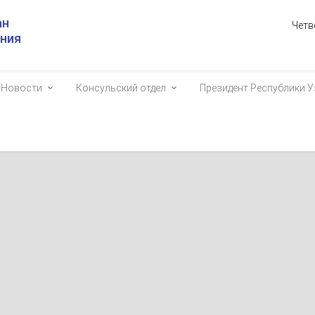
ан
Четв
ания
Новости
Консульский отдел
Президент Республики У
YEV
кистана принял участие в первом саммите «Центральная Азия –
6473
Берлине Президент Республики Узбекистан Шавкат Мирзиёев приня