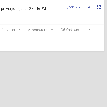
Пе
Русский
Переключит
ерг, Август 6, 2026 8:30:46 PM
По
Поиск
эк
збекистан
Мероприятия
Об Узбекистане
л