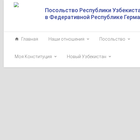
Посольство Республики Узбекист
в Федеративной Республике Герм
Главная
Наши отношения
Посольство
Моя Kонституция
Новый Узбекистан
Президент Узб
2025-05-20
20 мая в рамка
Республики Уз
собрания Венгр