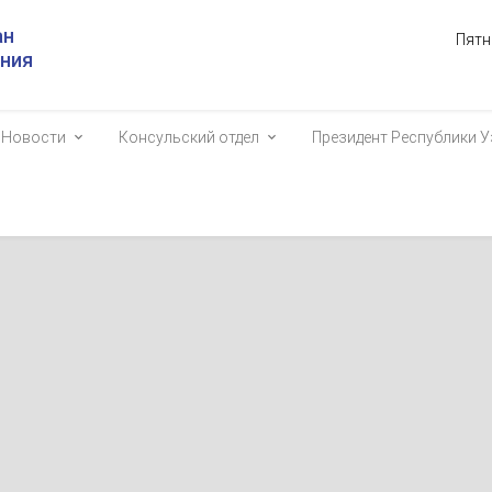
ан
Пятн
ания
Новости
Консульский отдел
Президент Республики У
екистана встретился со спикером Национального собрания Венгр
3860
х программы официального визита в городе Будапеште Президент
бекистан Шавкат Мирзиёев провел встречу со спикером Национал
ии Ласло Кёвером.