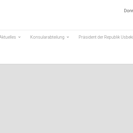
Donn
Aktuelles
Konsularabteilung
Präsident der Republik Usbek
istan verweist auf die
beide Seiten vorteilhaften
er New Development Bank