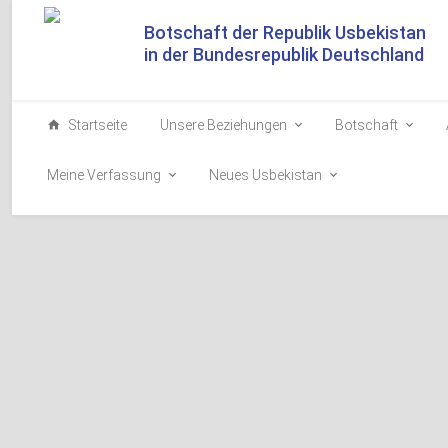
Botschaft der Republik Usbekistan
in der Bundesrepublik Deutschland
Startseite
Unsere Beziehungen
Botschaft
Meine Verfassung
Neues Usbekistan
Der Präsident von Usbek
Möglichkeiten einer für 
Zusammenarbeit mit d